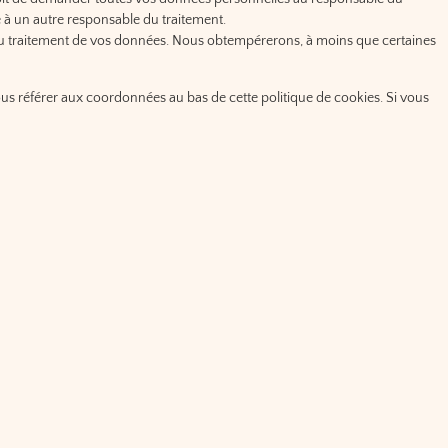
té à un autre responsable du traitement.
au traitement de vos données. Nous obtempérerons, à moins que certaines
vous référer aux coordonnées au bas de cette politique de cookies. Si vous
os données, nous aimerions en être informés, mais vous avez également le
le (l’autorité chargée de la protection des données).
ue de cookies et cette déclaration, veuillez nous contacter en utilisant les
database.org
le 29/06/2025.