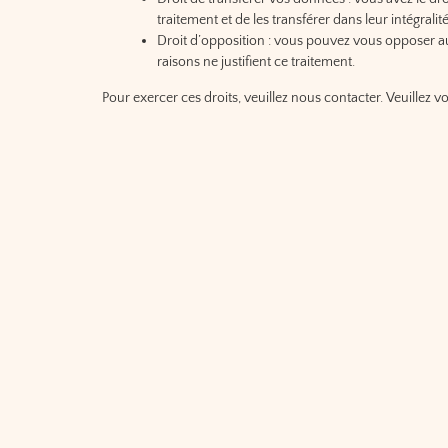
traitement et de les transférer dans leur intégrali
Droit d’opposition : vous pouvez vous opposer 
raisons ne justifient ce traitement.
Pour exercer ces droits, veuillez nous contacter. Veuillez 
avez une plainte concernant la façon dont nous traitons v
droit de déposer une plainte auprès de l’autorité de contrô
10. Coordonnées
Pour des questions et/ou des commentaires sur notre politiq
coordonnées suivantes :
Catherine Gardelle
Route de l’Etraz 8, 1267 Vich
Suisse
Site web :
https://entretiendelavie.ch
E-mail :
contact@
entretiendelavie.ch
Cette politique de cookies a été synchronisée avec
cookie